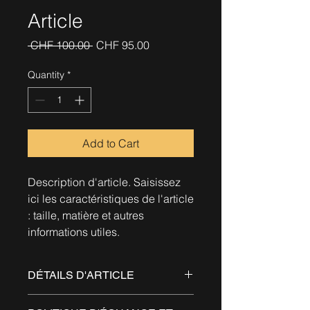
Article
Regular
Sale
 CHF 100.00 
CHF 95.00
Price
Price
Quantity
*
Add to Cart
Description d'article. Saisissez 
ici les caractéristiques de l'article 
: taille, matière et autres 
informations utiles.
DÉTAILS D'ARTICLE
Détails d'article. Saisissez ici les